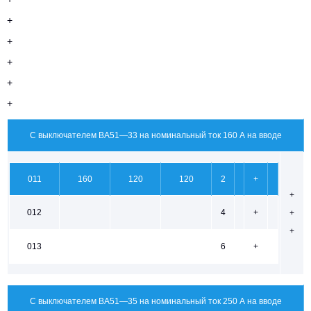
+
+
+
+
+
С выключателем ВА51—33 на номинальный ток 160 А на вводе
011
160
120
120
2
+
+
012
4
+
+
+
013
6
+
С выключателем ВА51—35 на номинальный ток 250 А на вводе