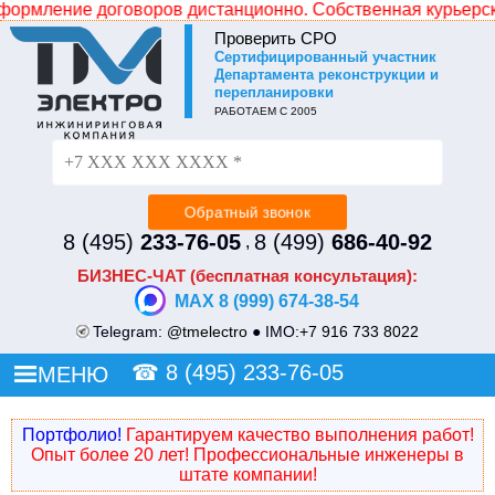
ение договоров дистанционно. Собственная курьерская слу
Проверить СРО
Cертифицированный участник
Не уходите без СКИДКИ!
Департамента реконструкции и
перепланировки
Просто оставьте свой номер и наш менеджер
РАБОТАЕМ С 2005
перезвонит и сделает Вам индивидуальное ценовое
предложение.
8 (495)
233-76-05
8 (499)
686-40-92
,
БИЗНЕС-ЧАТ (бесплатная консультация):
MAX 8 (999) 674-38-54
Telegram:
@tmelectro
● IMO:
+7 916 733 8022
☎
8 (495) 233-76-05
МЕНЮ
Портфолио!
Гарантируем качество выполнения работ!
Опыт более 20 лет! Профессиональные инженеры в
штате компании!