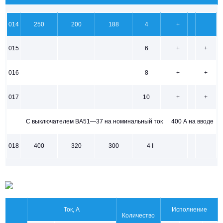
014
250
200
188
4
+
015
6
+
+
016
8
+
+
017
10
+
+
С выключателем ВА51—37 на номинальный ток
400 А на вводе
018
400
320
300
4 I
Ток, А
Исполнение
Количество