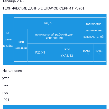
Таблица 2.45
ТЕХНИЧЕСКИЕ ДАННЫЕ ШКАФОВ СЕРИИ ПР8701
Ток, А
Количество
трехполюсных
№
номинальный рабочий, для
выключателей
исполнения
схемы
номи-
шкафа
нальный
IP54
ВА51-
ВА51-
IP21 УЗ
31
35
УХЛ2, Т2
Исполнение
утоп
лен
ное
IP21