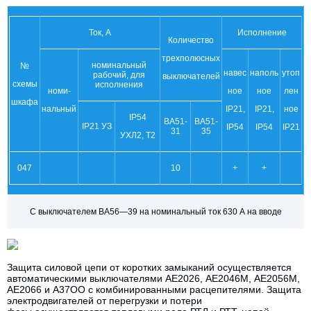
Ток, А
Исполнение
Количество
трехполюсных
номинальный
№
навес
наполь
утоп
рабочий, для
выключателей
схемы
исполнения
номи-
ное
ное
лен
шкафа
нальный
IP21,
IP21,
ное
IP54
ВА51-
ВА51-
IP21 УЗ
IP54
IP54
IP21
31
35
УХЛ2, Т2
047
10
+
+
С выключателем ВА56—39 на номинальный ток 630 А на вводе
Защита силовой цепи от коротких замыканий осуществляется
автоматическими выключателями АЕ2026, АЕ2046М, АЕ2056М,
АЕ2066 и А37ОО с комбинированными расцепителями. Защита
электродвигателей от перегрузки и потери