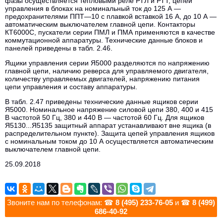
фазы осуществляется тепловыми реле РТЛ и РТТ, цепей
управления в блоках на номинальный ток до 125 А —
предохранителями ППТ—10 с плавкой вставкой 16 А, до 10 А —
автоматическим выключателем главной цепи. Контакторы
КТ6000С, пускатели серии ПМЛ и ПМА применяются в качестве
коммутационной аппаратуры. Технические данные блоков и
панелей приведены в табл. 2.46.
Ящики управления серии Я5000 разделяются по напряжению
главной цепи, наличию реверса для управляемого двигателя,
количеству управляемых двигателей, напряжению питания
цепи управления и составу аппаратуры.
В табл. 2.47 приведены технические данные ящиков серии
Я5000. Номинальное напряжение силовой цепи 380, 400 и 415
В частотой 50 Гц, 380 и 440 В — частотой 60 Гц. Для ящиков
Я5130...Я5135 защитный аппарат устанавливают вне ящика (в
распределительном пункте). Защита цепей управления ящиков
с номинальным током до 10 А осуществляется автоматическим
выключателем главной цепи.
25.09.2018
Звоните нам по телефонам: ☎
8 (495) 233-76-05
и ☎
8 (499)
686-40-92