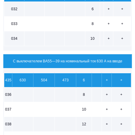
032
6
+
+
033
8
+
+
034
10
+
+
С выключателем ВА55—39 на номинальный ток 630 А на вводе
435
630
504
473
6
+
+
036
8
+
+
037
10
+
+
038
12
+
+