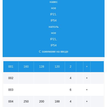
навес
ное
IP21.
IP54
наполь
ное
IP21,
IP54
С зажимами на вводе
001
160
128
120
2
+
002
4
+
003
6
+
004
250
200
188
4
+