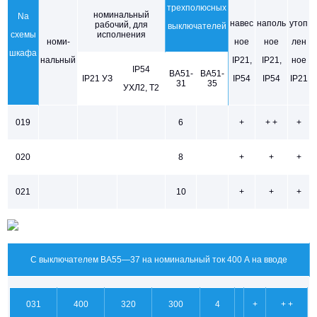
трехполюсных
номинальный
Na
навес
наполь
утоп
рабочий, для
выключателей
схемы
исполнения
номи-
ное
ное
лен
шкафа
нальный
IP21,
IP21,
ное
IP54
ВА51-
ВА51-
IP21 УЗ
IP54
IP54
IP21
31
35
УХЛ2, Т2
019
6
+
+ +
+
020
8
+
+
+
021
10
+
+
+
С выключателем ВА55—37 на номинальный ток 400 А на вводе
031
400
320
300
4
+
+ +