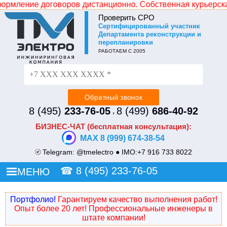
ение договоров дистанционно. Собственная курьерская слу
Проверить СРО
Cертифицированный участник
Не уходите без СКИДКИ!
Департамента реконструкции и
перепланировки
Просто оставьте свой номер и наш менеджер
РАБОТАЕМ С 2005
перезвонит и сделает Вам индивидуальное ценовое
предложение.
8 (495)
233-76-05
8 (499)
686-40-92
,
БИЗНЕС-ЧАТ (бесплатная консультация):
MAX 8 (999) 674-38-54
Telegram:
@tmelectro
● IMO:
+7 916 733 8022
☎
8 (495) 233-76-05
МЕНЮ
Портфолио!
Гарантируем качество выполнения работ!
Опыт более 20 лет! Профессиональные инженеры в
штате компании!