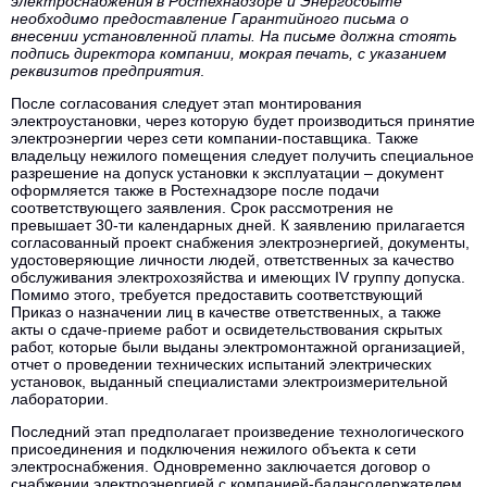
электроснабжения в Ростехнадзоре и Энергосбыте
необходимо предоставление Гарантийного письма о
внесении установленной платы. На письме должна стоять
подпись директора компании, мокрая печать, с указанием
реквизитов предприятия
.
После согласования следует этап монтирования
электроустановки, через которую будет производиться принятие
электроэнергии через сети компании-поставщика. Также
владельцу нежилого помещения следует получить специальное
разрешение на допуск установки к эксплуатации – документ
оформляется также в Ростехнадзоре после подачи
соответствующего заявления. Срок рассмотрения не
превышает 30-ти календарных дней. К заявлению прилагается
согласованный проект снабжения электроэнергией, документы,
удостоверяющие личности людей, ответственных за качество
обслуживания электрохозяйства и имеющих IV группу допуска.
Помимо этого, требуется предоставить соответствующий
Приказ о назначении лиц в качестве ответственных, а также
акты о сдаче-приеме работ и освидетельствования скрытых
работ, которые были выданы электромонтажной организацией,
отчет о проведении технических испытаний электрических
установок, выданный специалистами электроизмерительной
лаборатории.
Последний этап предполагает произведение технологического
присоединения и подключения нежилого объекта к сети
электроснабжения. Одновременно заключается договор о
снабжении электроэнергией с компанией-балансодержателем.