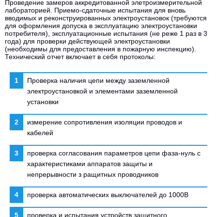
Проведение замеров аккредитованной элетроизмерительной
лабораторией. Приемо-сдаточные испытания для вновь
вводимых и реконструированных электроустановок (требуются
для оформления допуска в эксплуатацию электроустановки
потребителя), эксплуатационные испытания (не реже 1 раз в 3
года) для проверки действующей электроустановки
(необходимы для предоставления в пожарную инспекцию).
Технический отчет включает в себя протоколы:
Проверка наличия цепи между заземленной
электроустановкой и элементами заземленной
установки
измерение сопротивления изоляции проводов и
кабелей
проверка согласования параметров цепи фаза-нуль с
характеристиками аппаратов защиты и
непрерывности з ращитных проводников
проверка автоматических выключателей до 1000В
проверка и испытания устройств защитного