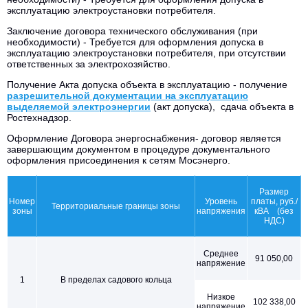
эксплуатацию электроустановки потребителя.
Заключение договора технического обслуживания (при
необходимости) - Требуется для оформления допуска в
эксплуатацию электроустановки потребителя, при отсутствии
ответственных за электрохозяйство.
Получение Акта допуска объекта в эксплуатацию - получение
разрешительной документации на эксплуатацию
выделяемой электроэнергии
(акт допуска), сдача объекта в
Ростехнадзор.
Оформление Договора энергоснабжения- договор является
завершающим документом в процедуре документального
оформления присоединения к сетям Мосэнерго.
Размер
Номер
Уровень
платы, руб./
Территориальные границы зоны
зоны
напряжения
кВА (без
НДС)
Среднее
91 050,00
напряжение
1
В пределах садового кольца
Низкое
102 338,00
напряжение