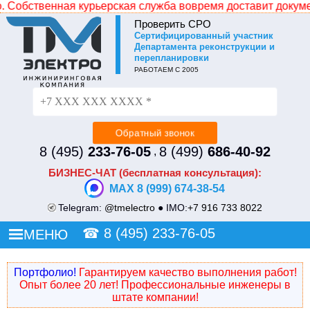
курьерская служба вовремя доставит документацию в любую
Проверить СРО
Cертифицированный участник
Не уходите без СКИДКИ!
Департамента реконструкции и
перепланировки
Просто оставьте свой номер и наш менеджер
РАБОТАЕМ С 2005
перезвонит и сделает Вам индивидуальное ценовое
предложение.
8 (495)
233-76-05
8 (499)
686-40-92
,
БИЗНЕС-ЧАТ (бесплатная консультация):
MAX 8 (999) 674-38-54
Telegram:
@tmelectro
● IMO:
+7 916 733 8022
☎
8 (495) 233-76-05
МЕНЮ
Портфолио!
Гарантируем качество выполнения работ!
Опыт более 20 лет! Профессиональные инженеры в
штате компании!