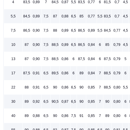
4
83,5
0,89
7
84,5
0,87
5,5
83,5
0,77
6
81,5
0,7
4,5
5,5
84,5
0,89
7,5
87
0,88
6,5
85
0,77
5,5
83,5
0,7
4,5
7,5
86,5
0,90
7,5
88
0,89
6,5
86,5
0,89
5,5
84,5
0,77
4,5
10
87
0,90
7,5
88,5
0,89
6,5
86,5
0,84
6
85
0,79
4,5
13
87
0,90
7,5
88,5
0,86
6
87,5
0,84
6
87,5
0,79
5
17
87,5
0,91
6,5
89,5
0,86
6
89
0,84
7
88,5
0,79
6
22
88
0,91
6,5
90
0,86
6,5
90
0,85
7
88,5
0,80
5,5
30
89
0,92
6,5
90,5
0,87
6,5
90
0,85
7
90
0,80
6
40
89
0,88
6,5
90
0,86
7,5
91
0,85
7
89
0,80
6
55
90
0,88
6,5
92
0,87
7,5
90
0,85
6,5
90
0,81
5,5