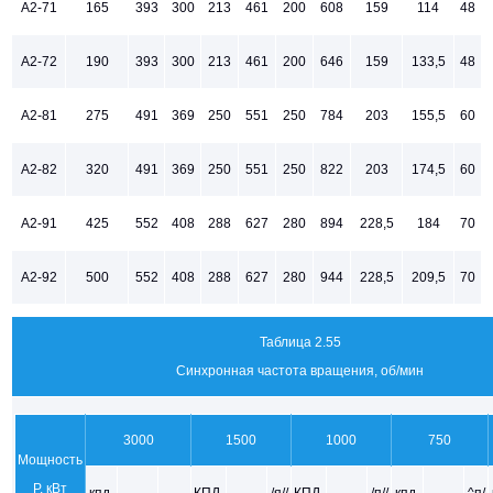
А2-71
165
393
300
213
461
200
608
159
114
48
А2-72
190
393
300
213
461
200
646
159
133,5
48
А2-81
275
491
369
250
551
250
784
203
155,5
60
А2-82
320
491
369
250
551
250
822
203
174,5
60
А2-91
425
552
408
288
627
280
894
228,5
184
70
А2-92
500
552
408
288
627
280
944
228,5
209,5
70
Таблица 2.55
Синхронная частота вращения, об/мин
3000
1500
1000
750
Мощность
Р, кВт
кпд,
КПД,
/я//
КПД,
/п//
кпд,
^п/