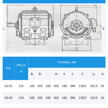
t.
3:
Размеры, мм
Масса,
Тип
кг
с
В,
В,
Н
h
L
С
d
2
А2-61
115
345
265
180
402
180
588
139,5
101,5
42
А2-62
135
345
265
180
402
180
596
139,5
120,5
42