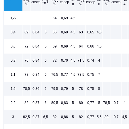
1
/1,
coscp
coscp
coscp
coscp
п
%
%
н
%
н
%
4
0,27
64
0,69
4,5
0,4
69
0,84
5
66
0,69
4,5
63
0,65
4,5
0,6
72
0,84
5
69
0,69
4,5
64
0,66
4,5
0,8
76
0,84
6
72
0,70
4,5
71,5
0,74
4
1,1
78
0,84
6
76,5
0,77
4,5
73,5
0,75
7
1,5
78,5
0,86
6
79,5
0,79
5
78
0,75
5
2,2
82
0,87
6
80,5
0,83
5
80
0,77
5
78,5
0,7
4
3
82,5
0,87
6,5
82
0,86
5
82
0,77
5,5
80
0,7
4,5