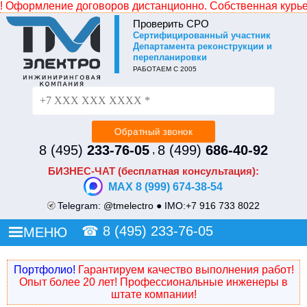
рмление договоров дистанционно. Собственная курьерская 
Проверить СРО
Cертифицированный участник
Не уходите без СКИДКИ!
Департамента реконструкции и
перепланировки
Просто оставьте свой номер и наш менеджер
РАБОТАЕМ С 2005
перезвонит и сделает Вам индивидуальное ценовое
предложение.
8 (495)
233-76-05
8 (499)
686-40-92
,
БИЗНЕС-ЧАТ (бесплатная консультация):
MAX 8 (999) 674-38-54
Telegram:
@tmelectro
● IMO:
+7 916 733 8022
☎
8 (495) 233-76-05
МЕНЮ
Портфолио!
Гарантируем качество выполнения работ!
Опыт более 20 лет! Профессиональные инженеры в
штате компании!