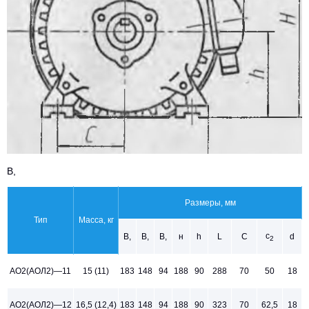
В,
Размеры, мм
Тип
Масса, кг
с
В,
В,
В,
н
h
L
С
d
2
АО2(АОЛ2)—11
15 (11)
183
148
94
188
90
288
70
50
18
АО2(АОЛ2)—12
16,5 (12,4)
183
148
94
188
90
323
70
62,5
18