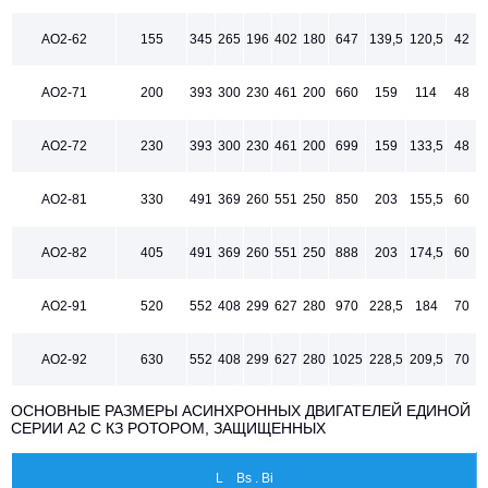
АО2-62
155
345
265
196
402
180
647
139,5
120,5
42
АО2-71
200
393
300
230
461
200
660
159
114
48
АО2-72
230
393
300
230
461
200
699
159
133,5
48
АО2-81
330
491
369
260
551
250
850
203
155,5
60
АО2-82
405
491
369
260
551
250
888
203
174,5
60
АО2-91
520
552
408
299
627
280
970
228,5
184
70
АО2-92
630
552
408
299
627
280
1025
228,5
209,5
70
ОСНОВНЫЕ РАЗМЕРЫ АСИНХРОННЫХ ДВИГАТЕЛЕЙ ЕДИНОЙ
СЕРИИ А2 С КЗ РОТОРОМ, ЗАЩИЩЕННЫХ
L Bs . Bi