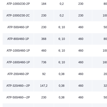
АТР-1000/230-2Р
184
0,2
230
80
АТР-1000/230-2С
230
0,2
230
10
АТР-500/460-1Р
230
6; 10
460
50
АТР-800/460-1Р
368
6; 10
460
80
АТР-1000/460-1Р
460
6; 10
460
10
АТР-1600/460-1Р
736
6; 10
460
16
АТР-200/460-2Р
92
0,38
460
20
АТР-320/460—2Р
147,2
0,38
460
32
АТР-500/460—2Р
230
0,38
460
50