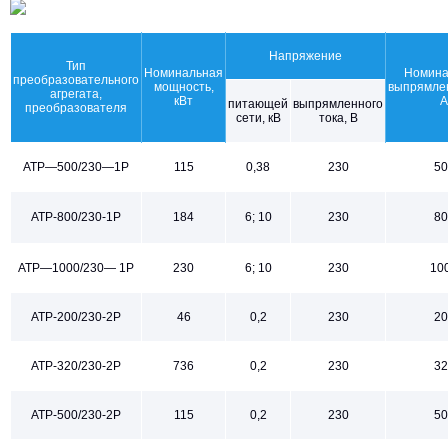
Напряжение
Тип
Номинальная
Номина
преобразовательного
мощность,
выпрямлен
агрегата,
кВт
А
питающей
выпрямленного
преобразователя
сети, кВ
тока, В
АТР—500/230—1Р
115
0,38
230
50
АТР-800/230-1Р
184
6; 10
230
80
АТР—1000/230— 1Р
230
6; 10
230
10
АТР-200/230-2Р
46
0,2
230
20
АТР-320/230-2Р
736
0,2
230
32
АТР-500/230-2Р
115
0,2
230
50