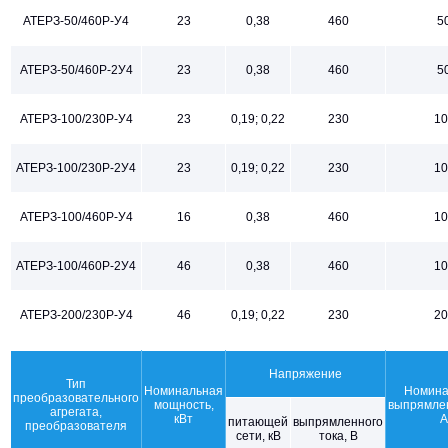
АТЕРЗ-50/460Р-У4
23
0,38
460
5
АТЕРЗ-50/460Р-2У4
23
0,38
460
5
АТЕРЗ-100/230Р-У4
23
0,19; 0,22
230
10
АТЕРЗ-100/230Р-2У4
23
0,19; 0,22
230
10
АТЕРЗ-100/460Р-У4
16
0,38
460
10
АТЕРЗ-100/460Р-2У4
46
0,38
460
10
АТЕРЗ-200/230Р-У4
46
0,19; 0,22
230
20
Напряжение
Тип
Номинальная
Номина
преобразовательного
мощность,
выпрямлен
агрегата,
кВт
А
питающей
выпрямленного
преобразователя
сети, кВ
тока, В