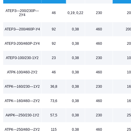
АТЕРЗ—200/230Р—
46
0,19; 0,22
230
20
2У4
АТЕРЗ—200/460Р-У4
92
0,38
460
200
АТЕРЗ-200/460Р-2У4
92
0,38
460
20
АТЕРЗ-100/230-1У2
23
0,38
230
10
АТРК-100/460-2У2
46
0,38
460
10
АТРК—160/230—1У2
36,8
0,38
230
16
АТРК—160/460—2У2
73,6
0,38
460
16
АИРК—250/230-1У2
57,5
0,38
230
25
АТРК—250/460—2У2
115
0,38
460
25