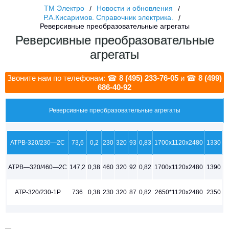
ТМ Электро
Новости и обновления
Р.А.Кисаримов. Справочник электрика.
Реверсивные преобразовательные агрегаты
Реверсивные преобразовательные
агрегаты
Звоните нам по телефонам: ☎
8 (495) 233-76-05
и ☎
8 (499)
686-40-92
Реверсивные преобразовательные агрегаты
АТРВ-320/230—2С
73,6
0,2
230
320
93
0,83
1700x1120x2480
1330
АТРВ—320/460—2С
147,2
0,38
460
320
92
0,82
1700x1120x2480
1390
АТР-320/230-1Р
736
0,38
230
320
87
0,82
2650*1120x2480
2350