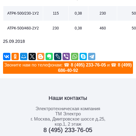
АТРК-500/230-1У2
115
0,38
230
50
АТРК-500/460-2У2
230
0,38
460
50
25.09.2018
Звоните нам по телефонам: ☎
8 (495) 233-76-05
и ☎
8 (499)
686-40-92
Наши контакты
Электротехническая компания
ТМ Электро
г. Москва
,
Дмитровское шоссе д.25,
кор.1, 2 этаж
8 (495) 233-76-05