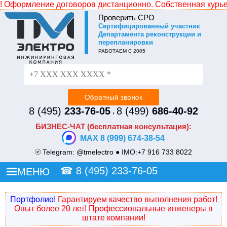
формление договоров дистанционно. Собственная курьерска
Проверить СРО
Cертифицированный участник
Не уходите без СКИДКИ!
Департамента реконструкции и
перепланировки
Просто оставьте свой номер и наш менеджер
РАБОТАЕМ С 2005
перезвонит и сделает Вам индивидуальное ценовое
предложение.
8 (495)
233-76-05
8 (499)
686-40-92
,
БИЗНЕС-ЧАТ (бесплатная консультация):
MAX 8 (999) 674-38-54
Telegram:
@tmelectro
● IMO:
+7 916 733 8022
☎
8 (495) 233-76-05
МЕНЮ
Портфолио!
Гарантируем качество выполнения работ!
Опыт более 20 лет! Профессиональные инженеры в
штате компании!