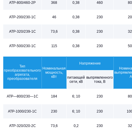
АТР-800/460-2Р
368
0,38
460
80
АТР-200/230-1С
46
0,38
230
20
АТР-320/239-1С
73,6
0,38
230
32
АТР-500/230-1С
115
0,38
230
50
Напряжение
Тип
Номинальная
Номина
преобразовательного
мощность,
выпрямлен
агрегата,
кВт
А
питающей
выпрямленного
преобразователя
сети, кВ
тока, В
АТР—800/230—1C
184
6; 10
230
80
АТР-1000/230-1С
230
6; 10
230
10
АТР-320/320-2С
73,6
0,2
230
32