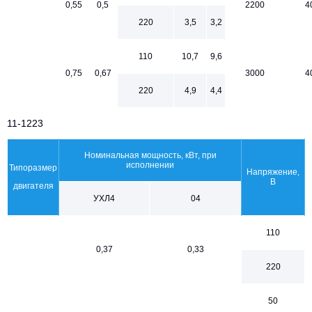
0,55
0,5
2200
4
220
3,5
3,2
110
10,7
9,6
0,75
0,67
3000
4
220
4,9
4,4
11-1223
Номинальная мощность, кВт, при
исполнении
Типоразмер
Напряжение,
В
двигателя
УХЛ4
04
110
0,37
0,33
220
50