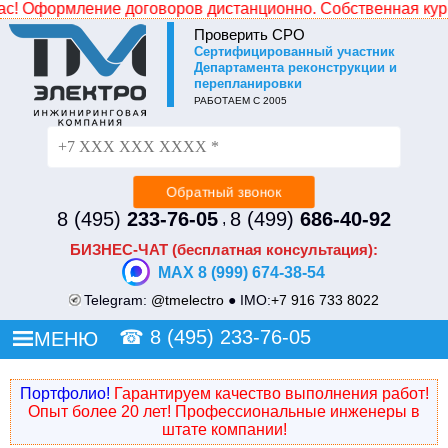
Оформление договоров дистанционно. Собственная курьерск
Проверить СРО
Cертифицированный участник
Не уходите без СКИДКИ!
Департамента реконструкции и
перепланировки
Просто оставьте свой номер и наш менеджер
РАБОТАЕМ С 2005
перезвонит и сделает Вам индивидуальное ценовое
предложение.
8 (495)
233-76-05
8 (499)
686-40-92
,
БИЗНЕС-ЧАТ (бесплатная консультация):
MAX 8 (999) 674-38-54
Telegram:
@tmelectro
● IMO:
+7 916 733 8022
☎
8 (495) 233-76-05
МЕНЮ
Портфолио!
Гарантируем качество выполнения работ!
Опыт более 20 лет! Профессиональные инженеры в
штате компании!