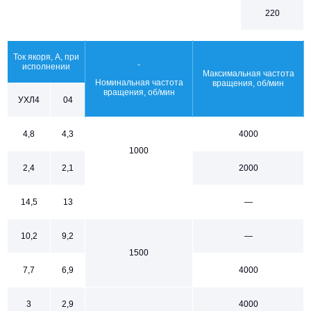
220
Ток якоря, А, при
-
исполнении
Максимальная частота
Номинальная частота
вращения, об/мин
вращения, об/мин
УХЛ4
04
4,8
4,3
4000
1000
2,4
2,1
2000
14,5
13
—
10,2
9,2
—
1500
7,7
6,9
4000
3
2,9
4000