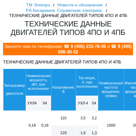
ТМ Электро
Новости и обновления
Р.А.Кисаримов. Справочник электрика.
ТЕХНИЧЕСКИЕ ДАННЫЕ ДВИГАТЕЛЕЙ ТИПОВ 4ПО И 4ПБ
ТЕХНИЧЕСКИЕ ДАННЫЕ
ДВИГАТЕЛЕЙ ТИПОВ 4ПО И 4ПБ
Звоните нам по телефонам: ☎
8 (495) 233-76-05
и ☎
8 (499)
686-40-92
ТЕХНИЧЕСКИЕ ДАННЫЕ ДВИГАТЕЛЕЙ ТИПОВ 4ПО И 4ПБ
Номинальная
Ток якоря,
мощность,
А, при
Номинальная
Макси
кВт, при
Типоразмер
исполнении
Напряжение,
частота
ча
исполнении
В
вращения,
враще
двигателя
об/мин
УХЛ4
04
УХЛ 4
04
110
3,5
3,2
0,18
0,16
1000
2
220
1,6
1,3