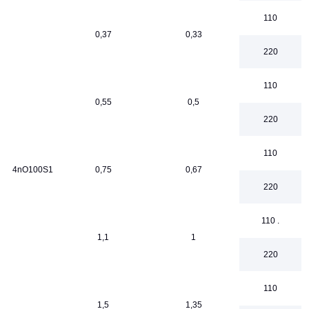
110
0,37
0,33
220
110
0,55
0,5
220
110
4nO100S1
0,75
0,67
220
110 .
1,1
1
220
110
1,5
1,35