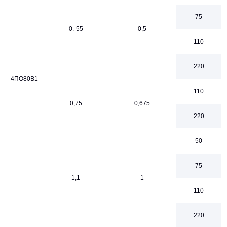
75
0.-55
0,5
110
220
4ПО80В1
110
0,75
0,675
220
50
75
1,1
1
110
220