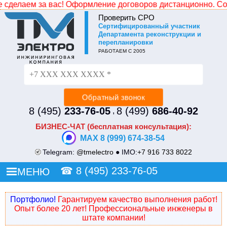
сделаем за вас! Оформление договоров дистанционно. Собс
Проверить СРО
Cертифицированный участник
Не уходите без СКИДКИ!
Департамента реконструкции и
перепланировки
Просто оставьте свой номер и наш менеджер
РАБОТАЕМ С 2005
перезвонит и сделает Вам индивидуальное ценовое
предложение.
8 (495)
233-76-05
8 (499)
686-40-92
,
БИЗНЕС-ЧАТ (бесплатная консультация):
MAX 8 (999) 674-38-54
Telegram:
@tmelectro
● IMO:
+7 916 733 8022
☎
8 (495) 233-76-05
МЕНЮ
Портфолио!
Гарантируем качество выполнения работ!
Опыт более 20 лет! Профессиональные инженеры в
штате компании!