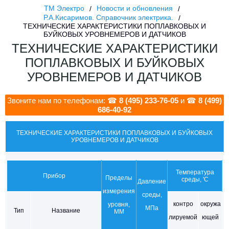
ТМ Электро
Новости и обновления
Р.А.Кисаримов. Справочник электрика.
ТЕХНИЧЕСКИЕ ХАРАКТЕРИСТИКИ ПОПЛАВКОВЫХ И
БУЙКОВЫХ УРОВНЕМЕРОВ И ДАТЧИКОВ
ТЕХНИЧЕСКИЕ ХАРАКТЕРИСТИКИ
ПОПЛАВКОВЫХ И БУЙКОВЫХ
УРОВНЕМЕРОВ И ДАТЧИКОВ
Звоните нам по телефонам: ☎
8 (495) 233-76-05
и ☎
8 (499)
686-40-92
ТЕХНИЧЕСКИЕ ХАРАКТЕРИСТИКИ ПОПЛАВКОВЫХ И БУЙКОВЫХ
УРОВНЕМЕРОВ И ДАТЧИКОВ
Температура
Прибор
Пределы
среды, 'С
Давление
измерения
среды,
контро
окружа
уровня,
МПа
Тип
Название
ММ
лируемой
ющей