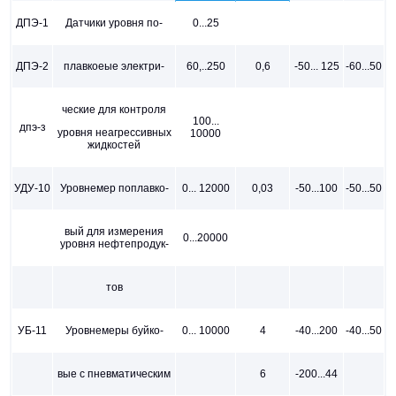
ДПЭ-1
Датчики уровня по-
0...25
ДПЭ-2
плавкоеые электри-
60,..250
0,6
-50... 125
-60...50
ческие для контроля
100...
дпэ-з
уровня неагрессивных
10000
жидкостей
УДУ-10
Уровнемер поплавко-
0... 12000
0,03
-50...100
-50...50
вый для измерения
0...20000
уровня нефтепродук-
тов
УБ-11
Уровнемеры буйко-
0... 10000
4
-40...200
-40...50
вые с пневматическим
6
-200...44