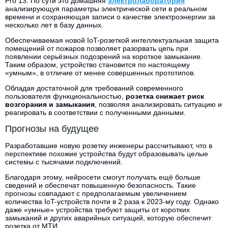
Pro 13. По сути это домашняя
электролаборатория
анализирующуя параметры электрической сети в реальном
времени и сохраняющая записи о качестве электроэнергии за
несколько лет в базу данных.
Обеспечиваемая новой IoT-розеткой интеллектуальная защита
помещений от пожаров позволяет разорвать цепь при
появлении серьёзных подозрений на короткое замыкание.
Таким образом, устройство становится по настоящему
«умным», в отличие от менее совершенных прототипов.
Обладая достаточной для требований современного
пользователя функциональностью,
розетка снижает риск
возгорания и замыкания
, позволяя анализировать ситуацию и
реагировать в соответствии с полученными данными.
Прогнозы на будущее
Разработавшие новую розетку инженеры рассчитывают, что в
перспективе похожие устройства будут образовывать целые
системы с тысячами подключений.
Благодаря этому, нейросети смогут получать ещё больше
сведений и обеспечат повышенную безопасность. Такие
прогнозы совпадают с предполагаемым увеличением
количества IoT-устройств почти в 2 раза к 2023-му году. Однако
даже «умные» устройства требуют защиты от коротких
замыканий и других аварийных ситуаций, которую обеспечит
розетка от МТИ.