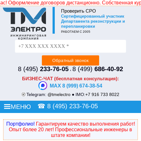
 Оформление договоров дистанционно. Собственная курьерс
Проверить СРО
Cертифицированный участник
Не уходите без СКИДКИ!
Департамента реконструкции и
перепланировки
Просто оставьте свой номер и наш менеджер
РАБОТАЕМ С 2005
перезвонит и сделает Вам индивидуальное ценовое
предложение.
8 (495)
233-76-05
8 (499)
686-40-92
,
БИЗНЕС-ЧАТ (бесплатная консультация):
MAX 8 (999) 674-38-54
Telegram:
@tmelectro
● IMO:
+7 916 733 8022
☎
8 (495) 233-76-05
МЕНЮ
Портфолио!
Гарантируем качество выполнения работ!
Опыт более 20 лет! Профессиональные инженеры в
штате компании!