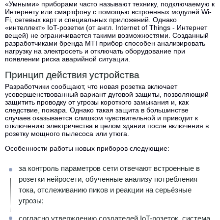
«Умными» приборами часто называют технику, подключаемую к
Интернету или смартфону с помощью встроенных модулей Wi-
Fi, сетевых карт и специальных приложений. Однако
«интеллект» IoT-розетки (от англ. Internet of Things - Интернет
вещей) не ограничивается такими возможностями. Созданный
разработчиками бренда MTI прибор способен анализировать
нагрузку на электросеть и отключать оборудование при
появлении риска аварийной ситуации.
Принцип действия устройства
Разработчики сообщают, что новая розетка включает
усовершенствованный вариант дуговой защиты, позволяющий
защитить проводку от угрозы короткого замыкания и, как
следствие, пожара. Однако такая защита в большинстве
случаев оказывается слишком чувствительной и приводит к
отключению электричества в целом здании после включения в
розетку мощного пылесоса или утюга.
Особенности работы новых приборов следующие:
за контроль параметров сети отвечают встроенные в
розетки нейросети, обученные анализу потребления
тока, отслеживанию пиков и реакции на серьёзные
угрозы;
согласно утверждению создателей IoT-розеток, система