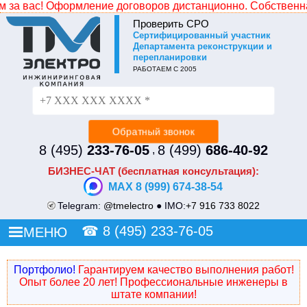
а вас! Оформление договоров дистанционно. Собственная к
Проверить СРО
Cертифицированный участник
Не уходите без СКИДКИ!
Департамента реконструкции и
перепланировки
Просто оставьте свой номер и наш менеджер
РАБОТАЕМ С 2005
перезвонит и сделает Вам индивидуальное ценовое
предложение.
8 (495)
233-76-05
8 (499)
686-40-92
,
БИЗНЕС-ЧАТ (бесплатная консультация):
MAX 8 (999) 674-38-54
Telegram:
@tmelectro
● IMO:
+7 916 733 8022
☎
8 (495) 233-76-05
МЕНЮ
Портфолио!
Гарантируем качество выполнения работ!
Опыт более 20 лет! Профессиональные инженеры в
штате компании!