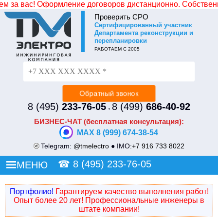
 за вас! Оформление договоров дистанционно. Собственная
Проверить СРО
Cертифицированный участник
Не уходите без СКИДКИ!
Департамента реконструкции и
перепланировки
Просто оставьте свой номер и наш менеджер
РАБОТАЕМ С 2005
перезвонит и сделает Вам индивидуальное ценовое
предложение.
8 (495)
233-76-05
8 (499)
686-40-92
,
БИЗНЕС-ЧАТ (бесплатная консультация):
MAX 8 (999) 674-38-54
Telegram:
@tmelectro
● IMO:
+7 916 733 8022
☎
8 (495) 233-76-05
МЕНЮ
Портфолио!
Гарантируем качество выполнения работ!
Опыт более 20 лет! Профессиональные инженеры в
штате компании!