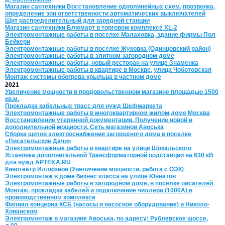
Магазин сантехники Восстановление однолинейных схем, прозвонка,
определение зон ответственности автоматических выключателей
Щит распределительный для зарядной станции
Магазин сантехники Блюмарт в торговом комплексе XL-2
Электромонтажные работы в поселке Малаховка, здание фирмы Пол
Бейкери
Электромонтажные работы в поселке Жуковка (Одинцовский район)
Электромонтажные работы в элитном загородном доме
Электромонтажные работы, новый ресторан на улице Знаменка
Электромонтажные работы в квартире в Москве, улица Чоботовская
Монтаж системы обогрева крыльца в частном доме
2021
Увеличение мощности в продовольственном магазине площадью 1500
кв.м.
Прокладка кабельных трасс для нужд Шефмаркета
Электромонтажные работы в многоквартирном жилом доме Москва
Восстановление утерянной документации. Получение новой и
дополнительной мощности. Сеть магазинов Авоська
Сборка щитов электроснабжения загородного дома в поселке
«Писательские Дачи»
Электромонтажные работы в квартире на улице Шокальского
Установка дополнительной Трансформаторной подстанции на 630 кВ
для нужд APTEKA.RU
Кинотеатр Иллюзион (Увеличение мощности, работа с ОЭК)
Электромонтаж в доме бизнес класса на улице Юннатов
Электромонтажные работы в загородном доме, в поселке писателей
Монтаж, прокладка кабелей и подключение чиллера (1000А) в
производственном комплексе
Филиал концерна КСБ (насосы и насосное оборудование) в Николо-
Хованском
Электромонтаж в магазине Авоська, по адресу: Рублевское шоссе,