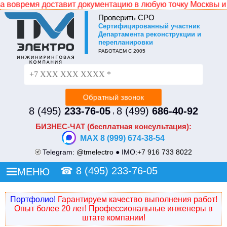
мя доставит документацию в любую точку Москвы и МО. Зад
Проверить СРО
Cертифицированный участник
Не уходите без СКИДКИ!
Департамента реконструкции и
перепланировки
Просто оставьте свой номер и наш менеджер
РАБОТАЕМ С 2005
перезвонит и сделает Вам индивидуальное ценовое
предложение.
8 (495)
233-76-05
8 (499)
686-40-92
,
БИЗНЕС-ЧАТ (бесплатная консультация):
MAX 8 (999) 674-38-54
Telegram:
@tmelectro
● IMO:
+7 916 733 8022
☎
8 (495) 233-76-05
МЕНЮ
Портфолио!
Гарантируем качество выполнения работ!
Опыт более 20 лет! Профессиональные инженеры в
штате компании!