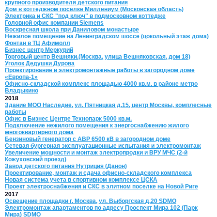
крупного производителя детского питания
Дом в коттеджном посёлке Миллениум (Московская область)
Электрика и СКС "под ключ" в подмосковном коттедже
Головной офис компании Siemens
Воскресная школа при Даниловом монастыре
Нежилое помещение на Ленинградском шоссе (цокольный этаж дома)
Фонтан в ТЦ Афимолл
Бизнес центр Меркурий
Торговый центр Вешняки.(Москва, улица Вешняковская, дом 18)
Уголок Дедушки Дурова
Проектирование и электромонтажные работы в загородном доме
«Европа-1»
Офисно-складской комплекс площадью 4000 кв.м. в районе метро
Владыкино
2018
Здание МОО Наследие, ул. Пятницкая д.15, центр Москвы, комплесные
работы
Офис в Бизнес Центре Технопарк 5000 кв.м.
Подключение нежилого помещения к энергоснабжению жилого
многоквартирного дома
Бензиновый генератор с АВР 6500 кВ в загородном доме
Сетевая бургерная эксплуатационные испытания и электромонтаж
Увеличение мощности и монтаж электропродки и ВРУ МЧС (2-й
Кожуховский проезд)
Завод детского питания Нутриция (Данон)
Проектирование, монтаж и сдача офисно-складского комплекса
Новая система учета в спортивном комплексе ЦСКА
Проект электроснабжения и СКС в элитном поселке на Новой Риге
2017
Освещение площадки г. Москва, ул. Выборгская д.20 SDMO
Электромонтаж апартаментов по адресу Проспект Мира 102 (Парк
Мира) SDMO