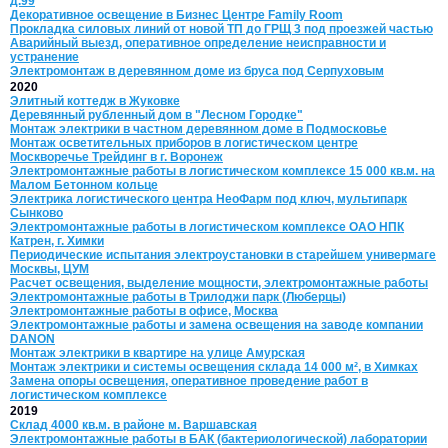
д.99
Декоративное освещение в Бизнес Центре Family Room
Прокладка силовых линий от новой ТП до ГРЩ 3 под проезжей частью
Аварийный выезд, оперативное определение неисправности и
устранение
Электромонтаж в деревянном доме из бруса под Серпуховым
2020
Элитный коттедж в Жуковке
Деревянный рубленный дом в "Лесном Городке"
Монтаж электрики в частном деревянном доме в Подмосковье
Монтаж осветительных приборов в логистическом центре
Москворечье Трейдинг в г. Воронеж
Электромонтажные работы в логистическом комплексе 15 000 кв.м. на
Малом Бетонном кольце
Электрика логистического центра НеоФарм под ключ, мультипарк
Сынково
Электромонтажные работы в логистическом комплексе ОАО НПК
Катрен, г. Химки
Периодические испытания электроустановки в старейшем универмаге
Москвы, ЦУМ
Расчет освещения, выделение мощности, электромонтажные работы
Электромонтажные работы в Трилоджи парк (Люберцы)
Электромонтажные работы в офисе, Москва
Электромонтажные работы и замена освещения на заводе компании
DANON
Монтаж электрики в квартире на улице Амурская
Монтаж электрики и системы освещения склада 14 000 м², в Химках
Замена опоры освещения, оперативное проведение работ в
логистическом комплексе
2019
Склад 4000 кв.м. в районе м. Варшавская
Электромонтажные работы в БАК (бактериологической) лаборатории