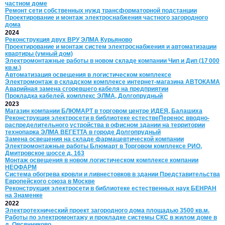
частном доме
Ремонт сети собственных нужд трансформаторной подстанции
Проектирование и монтаж электроснабжения частного загородного
дома
2024
Реконструкция двух ВРУ ЭЛМА Курьяново
Проектирование и монтаж систем электроснабжения и автоматизации
квартиры (умный дом)
Электромонтажные работы в новом складе компании Чип и Дип (17 000
кв.м.)
Автоматизация освещения в логистическом комплексе
Электромонтаж в складском комплексе интернет‑магазина АВТОКАМА
Аварийная замена сгоревшего кабеля на предприятии
Прокладка кабелей, комплекс ЭЛМА, Долгопрудный
2023
Магазин компании БЛЮМАРТ в торговом центре ИДЕЯ, Балашиха
Реконструкция электросети в библиотеке естествеПеренос вводно-
распределительного устройства в офисном здании на территории
технопарка ЭЛМА ВЕГЕТТА в городе Долгопрудный
Замена освещения на складе фармацевтической компании
Электромонтажные работы Блюмарт в Торговом комплексе РИО,
Дмитровское шоссе д. 163
Монтаж освещения в новом логистическом комплексе компании
НЕОФАРМ
Система обогрева кровли и ливнестовков в здании Представительства
Европейского союза в Москве
Реконструкция электросети в библиотеке естественных наук БЕНРАН
на Знаменке
2022
Электротехнический проект загородного дома площадью 3500 кв.м.
Работы по электромонтажу и прокладке системы СКС в жилом доме в
д. Овсянниково