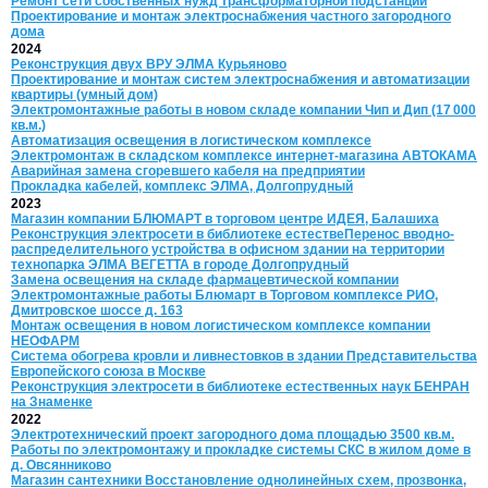
Ремонт сети собственных нужд трансформаторной подстанции
Проектирование и монтаж электроснабжения частного загородного
дома
2024
Реконструкция двух ВРУ ЭЛМА Курьяново
Проектирование и монтаж систем электроснабжения и автоматизации
квартиры (умный дом)
Электромонтажные работы в новом складе компании Чип и Дип (17 000
кв.м.)
Автоматизация освещения в логистическом комплексе
Электромонтаж в складском комплексе интернет‑магазина АВТОКАМА
Аварийная замена сгоревшего кабеля на предприятии
Прокладка кабелей, комплекс ЭЛМА, Долгопрудный
2023
Магазин компании БЛЮМАРТ в торговом центре ИДЕЯ, Балашиха
Реконструкция электросети в библиотеке естествеПеренос вводно-
распределительного устройства в офисном здании на территории
технопарка ЭЛМА ВЕГЕТТА в городе Долгопрудный
Замена освещения на складе фармацевтической компании
Электромонтажные работы Блюмарт в Торговом комплексе РИО,
Дмитровское шоссе д. 163
Монтаж освещения в новом логистическом комплексе компании
НЕОФАРМ
Система обогрева кровли и ливнестовков в здании Представительства
Европейского союза в Москве
Реконструкция электросети в библиотеке естественных наук БЕНРАН
на Знаменке
2022
Электротехнический проект загородного дома площадью 3500 кв.м.
Работы по электромонтажу и прокладке системы СКС в жилом доме в
д. Овсянниково
Магазин сантехники Восстановление однолинейных схем, прозвонка,