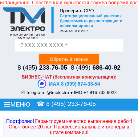
нно. Собственная курьерская служба вовремя доставит доку
Проверить СРО
Cертифицированный участник
Не уходите без СКИДКИ!
Департамента реконструкции и
перепланировки
Просто оставьте свой номер и наш менеджер
РАБОТАЕМ С 2005
перезвонит и сделает Вам индивидуальное ценовое
предложение.
8 (495)
233-76-05
8 (499)
686-40-92
,
БИЗНЕС-ЧАТ (бесплатная консультация):
MAX 8 (999) 674-38-54
Telegram:
@tmelectro
● IMO:
+7 916 733 8022
☎
8 (495) 233-76-05
МЕНЮ
Портфолио!
Гарантируем качество выполнения работ!
Опыт более 20 лет! Профессиональные инженеры в
штате компании!