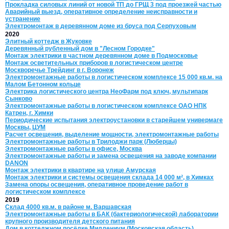
Прокладка силовых линий от новой ТП до ГРЩ 3 под проезжей частью
Аварийный выезд, оперативное определение неисправности и
устранение
Электромонтаж в деревянном доме из бруса под Серпуховым
2020
Элитный коттедж в Жуковке
Деревянный рубленный дом в "Лесном Городке"
Монтаж электрики в частном деревянном доме в Подмосковье
Монтаж осветительных приборов в логистическом центре
Москворечье Трейдинг в г. Воронеж
Электромонтажные работы в логистическом комплексе 15 000 кв.м. на
Малом Бетонном кольце
Электрика логистического центра НеоФарм под ключ, мультипарк
Сынково
Электромонтажные работы в логистическом комплексе ОАО НПК
Катрен, г. Химки
Периодические испытания электроустановки в старейшем универмаге
Москвы, ЦУМ
Расчет освещения, выделение мощности, электромонтажные работы
Электромонтажные работы в Трилоджи парк (Люберцы)
Электромонтажные работы в офисе, Москва
Электромонтажные работы и замена освещения на заводе компании
DANON
Монтаж электрики в квартире на улице Амурская
Монтаж электрики и системы освещения склада 14 000 м², в Химках
Замена опоры освещения, оперативное проведение работ в
логистическом комплексе
2019
Склад 4000 кв.м. в районе м. Варшавская
Электромонтажные работы в БАК (бактериологической) лаборатории
крупного производителя детского питания
Дом в коттеджном посёлке Миллениум (Московская область)