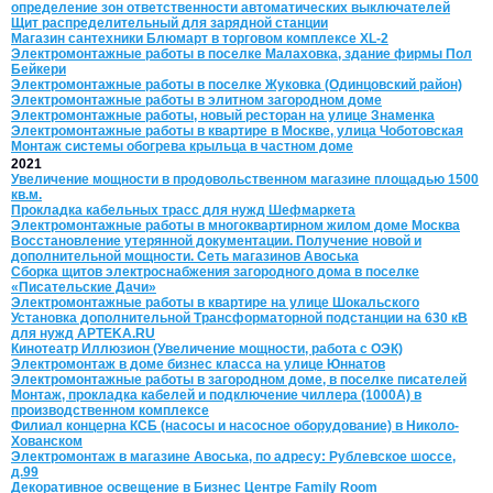
определение зон ответственности автоматических выключателей
Щит распределительный для зарядной станции
Магазин сантехники Блюмарт в торговом комплексе XL-2
Электромонтажные работы в поселке Малаховка, здание фирмы Пол
Бейкери
Электромонтажные работы в поселке Жуковка (Одинцовский район)
Электромонтажные работы в элитном загородном доме
Электромонтажные работы, новый ресторан на улице Знаменка
Электромонтажные работы в квартире в Москве, улица Чоботовская
Монтаж системы обогрева крыльца в частном доме
2021
Увеличение мощности в продовольственном магазине площадью 1500
кв.м.
Прокладка кабельных трасс для нужд Шефмаркета
Электромонтажные работы в многоквартирном жилом доме Москва
Восстановление утерянной документации. Получение новой и
дополнительной мощности. Сеть магазинов Авоська
Сборка щитов электроснабжения загородного дома в поселке
«Писательские Дачи»
Электромонтажные работы в квартире на улице Шокальского
Установка дополнительной Трансформаторной подстанции на 630 кВ
для нужд APTEKA.RU
Кинотеатр Иллюзион (Увеличение мощности, работа с ОЭК)
Электромонтаж в доме бизнес класса на улице Юннатов
Электромонтажные работы в загородном доме, в поселке писателей
Монтаж, прокладка кабелей и подключение чиллера (1000А) в
производственном комплексе
Филиал концерна КСБ (насосы и насосное оборудование) в Николо-
Хованском
Электромонтаж в магазине Авоська, по адресу: Рублевское шоссе,
д.99
Декоративное освещение в Бизнес Центре Family Room