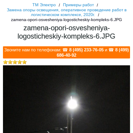
ТМ Электро
Примеры работ
Замена опоры освещения, оперативное проведение работ в
логистическом комплексе, 2020г.
zamena-opori-osvesheniya-logosticheskiy-kompleks-6.JPG
zamena-opori-osvesheniya-
logosticheskiy-kompleks-6.JPG
Звоните нам по телефонам: ☎
8 (495) 233-76-05
и ☎
8 (499)
686-40-92