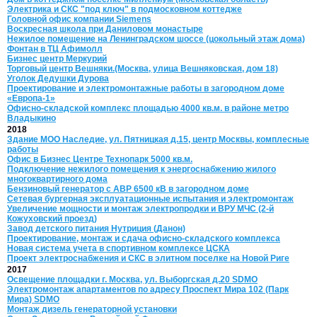
Электрика и СКС "под ключ" в подмосковном коттедже
Головной офис компании Siemens
Воскресная школа при Даниловом монастыре
Нежилое помещение на Ленинградском шоссе (цокольный этаж дома)
Фонтан в ТЦ Афимолл
Бизнес центр Меркурий
Торговый центр Вешняки.(Москва, улица Вешняковская, дом 18)
Уголок Дедушки Дурова
Проектирование и электромонтажные работы в загородном доме
«Европа-1»
Офисно-складской комплекс площадью 4000 кв.м. в районе метро
Владыкино
2018
Здание МОО Наследие, ул. Пятницкая д.15, центр Москвы, комплесные
работы
Офис в Бизнес Центре Технопарк 5000 кв.м.
Подключение нежилого помещения к энергоснабжению жилого
многоквартирного дома
Бензиновый генератор с АВР 6500 кВ в загородном доме
Сетевая бургерная эксплуатационные испытания и электромонтаж
Увеличение мощности и монтаж электропродки и ВРУ МЧС (2-й
Кожуховский проезд)
Завод детского питания Нутриция (Данон)
Проектирование, монтаж и сдача офисно-складского комплекса
Новая система учета в спортивном комплексе ЦСКА
Проект электроснабжения и СКС в элитном поселке на Новой Риге
2017
Освещение площадки г. Москва, ул. Выборгская д.20 SDMO
Электромонтаж апартаментов по адресу Проспект Мира 102 (Парк
Мира) SDMO
Монтаж дизель генераторной установки