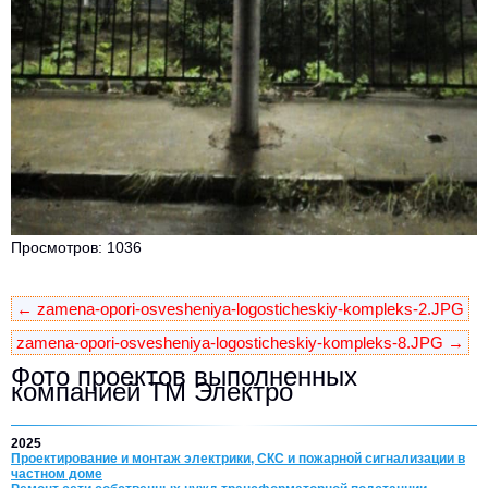
Просмотров: 1036
← zamena-opori-osvesheniya-logosticheskiy-kompleks-2.JPG
zamena-opori-osvesheniya-logosticheskiy-kompleks-8.JPG →
Фото проектов выполненных
компанией ТМ Электро
2025
Проектирование и монтаж электрики, СКС и пожарной сигнализации в
частном доме