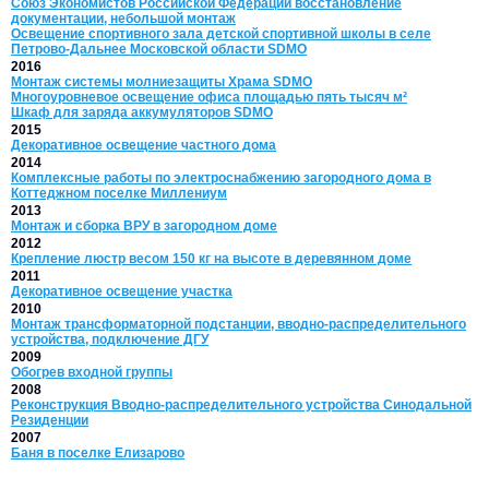
Союз Экономистов Российской Федерации восстановление
документации, небольшой монтаж
Освещение спортивного зала детской спортивной школы в селе
Петрово-Дальнее Московской области SDMO
2016
Монтаж системы молниезащиты Храма SDMO
Многоуровневое освещение офиса площадью пять тысяч м²
Шкаф для заряда аккумуляторов SDMO
2015
Декоративное освещение частного дома
2014
Комплексные работы по электроснабжению загородного дома в
Коттеджном поселке Миллениум
2013
Монтаж и сборка ВРУ в загородном доме
2012
Крепление люстр весом 150 кг на высоте в деревянном доме
2011
Декоративное освещение участка
2010
Монтаж трансформаторной подстанции, вводно-распределительного
устройства, подключение ДГУ
2009
Обогрев входной группы
2008
Реконструкция Вводно-распределительного устройства Синодальной
Резиденции
2007
Баня в поселке Елизарово