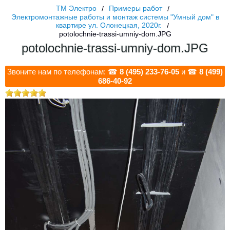
ТМ Электро
Примеры работ
Электромонтажные работы и монтаж системы "Умный дом" в
квартире ул. Олонецкая, 2020г.
potolochnie-trassi-umniy-dom.JPG
potolochnie-trassi-umniy-dom.JPG
Звоните нам по телефонам: ☎
8 (495) 233-76-05
и ☎
8 (499)
686-40-92