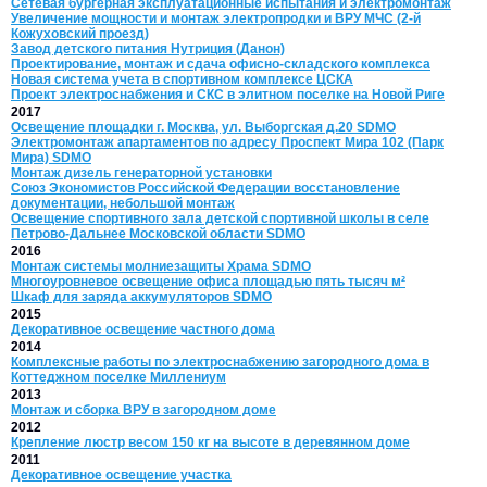
Сетевая бургерная эксплуатационные испытания и электромонтаж
Увеличение мощности и монтаж электропродки и ВРУ МЧС (2-й
Кожуховский проезд)
Завод детского питания Нутриция (Данон)
Проектирование, монтаж и сдача офисно-складского комплекса
Новая система учета в спортивном комплексе ЦСКА
Проект электроснабжения и СКС в элитном поселке на Новой Риге
2017
Освещение площадки г. Москва, ул. Выборгская д.20 SDMO
Электромонтаж апартаментов по адресу Проспект Мира 102 (Парк
Мира) SDMO
Монтаж дизель генераторной установки
Союз Экономистов Российской Федерации восстановление
документации, небольшой монтаж
Освещение спортивного зала детской спортивной школы в селе
Петрово-Дальнее Московской области SDMO
2016
Монтаж системы молниезащиты Храма SDMO
Многоуровневое освещение офиса площадью пять тысяч м²
Шкаф для заряда аккумуляторов SDMO
2015
Декоративное освещение частного дома
2014
Комплексные работы по электроснабжению загородного дома в
Коттеджном поселке Миллениум
2013
Монтаж и сборка ВРУ в загородном доме
2012
Крепление люстр весом 150 кг на высоте в деревянном доме
2011
Декоративное освещение участка