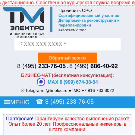
ионно. Собственная курьерская служба вовремя доставит д
Проверить СРО
Cертифицированный участник
Не уходите без СКИДКИ!
Департамента реконструкции и
перепланировки
Просто оставьте свой номер и наш менеджер
РАБОТАЕМ С 2005
перезвонит и сделает Вам индивидуальное ценовое
предложение.
8 (495)
233-76-05
8 (499)
686-40-92
,
БИЗНЕС-ЧАТ (бесплатная консультация):
MAX 8 (999) 674-38-54
Telegram:
@tmelectro
● IMO:
+7 916 733 8022
☎
8 (495) 233-76-05
МЕНЮ
Портфолио!
Гарантируем качество выполнения работ!
Опыт более 20 лет! Профессиональные инженеры в
штате компании!