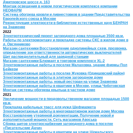
Дмитровское шоссе д. 163
Монтаж освещения в новом логистическом комплексе компании
НЕОФАРМ
Система обогрева кровли и ливнестовков в здании Представительства
Европейского союза в Москве
Реконструкция электросети в библиотеке естественных наук БЕНРАН
на Знаменке
2022
Электротехнический проект загородного дома площадью 3500 кв.м.
Работы по электромонтажу и прокладке системы СКС в жилом доме в
д. Овсянниково
Магазин сантехники Восстановление однолинейных схем, прозвонка,
определение зон ответственности автоматических выключателей
Щит распределительный для зарядной станции
Магазин сантехники Блюмарт в торговом комплексе XL-2
Электромонтажные работы в поселке Малаховка, здание фирмы Пол
Бейкери
Электромонтажные работы в поселке Жуковка (Одинцовский район)
Электромонтажные работы в элитном загородном доме
Электромонтажные работы, новый ресторан на улице Знаменка
Электромонтажные работы в квартире в Москве, улица Чоботовская
Монтаж системы обогрева крыльца в частном доме
2021
Увеличение мощности в продовольственном магазине площадью 1500
кв.м.
Прокладка кабельных трасс для нужд Шефмаркета
Электромонтажные работы в многоквартирном жилом доме Москва
Восстановление утерянной документации. Получение новой и
дополнительной мощности. Сеть магазинов Авоська
Сборка щитов электроснабжения загородного дома в поселке
«Писательские Дачи»
Электромонтажные работы в квартире на улице Шокальского