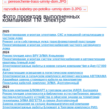
← peresechenie-trass-umniy-dom.JPG
razvodka-kabeley-po-potolku--umniy-dom-3.JPG →
Фото проектов выполненных
компанией ТМ Электро
2025
Проектирование и монтаж электрики, СКС и пожарной сигнализации в
частном доме
Ремонт сети собственных нужд трансформаторной подстанции
Проектирование и монтаж электроснабжения частного загородного
дома
2024
Реконструкция двух ВРУ ЭЛМА Курьяново
Проектирование и монтаж систем электроснабжения и автоматизации
квартиры (умный дом)
Электромонтажные работы в новом складе компании Чип и Дип (17 000
кв.м.)
Автоматизация освещения в логистическом комплексе
Электромонтаж в складском комплексе интернет‑магазина АВТОКАМА
Аварийная замена сгоревшего кабеля на предприятии
Прокладка кабелей, комплекс ЭЛМА, Долгопрудный
2023
Магазин компании БЛЮМАРТ в торговом центре ИДЕЯ, Балашиха
Реконструкция электросети в библиотеке естествеПеренос вводно-
распределительного устройства в офисном здании на территории
технопарка ЭЛМА ВЕГЕТТА в городе Долгопрудный
Замена освещения на складе фармацевтической компании
Электромонтажные работы Блюмарт в Торговом комплексе РИО,