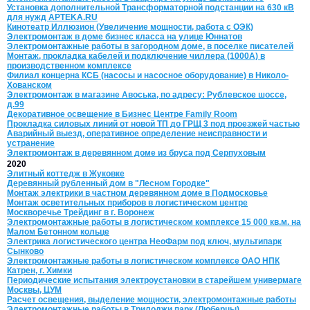
Установка дополнительной Трансформаторной подстанции на 630 кВ
для нужд APTEKA.RU
Кинотеатр Иллюзион (Увеличение мощности, работа с ОЭК)
Электромонтаж в доме бизнес класса на улице Юннатов
Электромонтажные работы в загородном доме, в поселке писателей
Монтаж, прокладка кабелей и подключение чиллера (1000А) в
производственном комплексе
Филиал концерна КСБ (насосы и насосное оборудование) в Николо-
Хованском
Электромонтаж в магазине Авоська, по адресу: Рублевское шоссе,
д.99
Декоративное освещение в Бизнес Центре Family Room
Прокладка силовых линий от новой ТП до ГРЩ 3 под проезжей частью
Аварийный выезд, оперативное определение неисправности и
устранение
Электромонтаж в деревянном доме из бруса под Серпуховым
2020
Элитный коттедж в Жуковке
Деревянный рубленный дом в "Лесном Городке"
Монтаж электрики в частном деревянном доме в Подмосковье
Монтаж осветительных приборов в логистическом центре
Москворечье Трейдинг в г. Воронеж
Электромонтажные работы в логистическом комплексе 15 000 кв.м. на
Малом Бетонном кольце
Электрика логистического центра НеоФарм под ключ, мультипарк
Сынково
Электромонтажные работы в логистическом комплексе ОАО НПК
Катрен, г. Химки
Периодические испытания электроустановки в старейшем универмаге
Москвы, ЦУМ
Расчет освещения, выделение мощности, электромонтажные работы
Электромонтажные работы в Трилоджи парк (Люберцы)