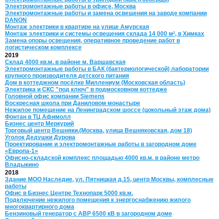
Электромонтажные работы в офисе, Москва
Электромонтажные работы и замена освещения на заводе компании
DANON
Монтаж электрики в квартире на улице Амурская
Монтаж электрики и системы освещения склада 14 000 м², в Химках
Замена опоры освещения, оперативное проведение работ в
логистическом комплексе
2019
Склад 4000 кв.м. в районе м. Варшавская
Электромонтажные работы в БАК (бактериологической) лаборатории
крупного производителя детского питания
Дом в коттеджном посёлке Миллениум (Московская область)
Электрика и СКС "под ключ" в подмосковном коттедже
Головной офис компании Siemens
Воскресная школа при Даниловом монастыре
Нежилое помещение на Ленинградском шоссе (цокольный этаж дома)
Фонтан в ТЦ Афимолл
Бизнес центр Меркурий
Торговый центр Вешняки.(Москва, улица Вешняковская, дом 18)
Уголок Дедушки Дурова
Проектирование и электромонтажные работы в загородном доме
«Европа-1»
Офисно-складской комплекс площадью 4000 кв.м. в районе метро
Владыкино
2018
Здание МОО Наследие, ул. Пятницкая д.15, центр Москвы, комплесные
работы
Офис в Бизнес Центре Технопарк 5000 кв.м.
Подключение нежилого помещения к энергоснабжению жилого
многоквартирного дома
Бензиновый генератор с АВР 6500 кВ в загородном доме